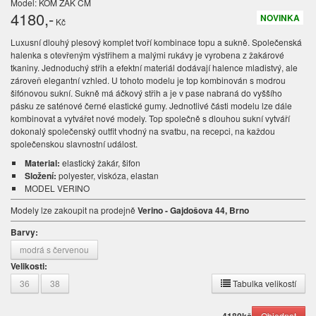
Model: KOM ŽAK ČM
4180
,-
NOVINKA
Kč
Luxusní dlouhý plesový komplet tvoří kombinace topu a sukně. Společenská
halenka s otevřeným výstřihem a malými rukávy je vyrobena z žakárové
tkaniny. Jednoduchý střih a efektní materiál dodávají halence mladistvý, ale
zároveň elegantní vzhled. U tohoto modelu je top kombinován s modrou
šifónovou sukní. Sukně má áčkový střih a je v pase nabraná do vyššího
pásku ze saténové černé elastické gumy. Jednotlivé části modelu lze dále
kombinovat a vytvářet nové modely. Top společně s dlouhou sukní vytváří
dokonalý společenský outfit vhodný na svatbu, na recepci, na každou
společenskou slavnostní událost.
Material:
elastický žakár, šifon
Složení:
polyester, viskóza, elastan
MODEL VERINO
Modely lze zakoupit na prodejně
Verino - Gajdošova 44, Brno
Barvy:
modrá s červenou
Velikosti:
36
38
Tabulka velikostí
4180
kč