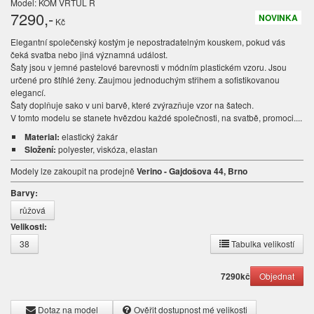
Model: KOM VRTUL R
7290
,-
NOVINKA
Kč
Elegantní společenský kostým je nepostradatelným kouskem, pokud vás
čeká svatba nebo jiná významná událost.
Šaty jsou v jemné pastelové barevnosti v módním plastickém vzoru. Jsou
určené pro štíhlé ženy. Zaujmou jednoduchým střihem a sofistikovanou
elegancí.
Šaty doplňuje sako v uni barvě, které zvýrazňuje vzor na šatech.
V tomto modelu se stanete hvězdou každé společnosti, na svatbě, promoci....
Material:
elastický žakár
Složení:
polyester, viskóza, elastan
Modely lze zakoupit na prodejně
Verino - Gajdošova 44, Brno
Barvy:
růžová
Velikosti:
38
Tabulka velikostí
7290
kč
Dotaz na model
Ověřit dostupnost mé velikosti