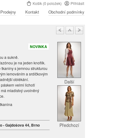
Košík (0 položek)
Přihlásit
Prodejny
Kontakt
Obchodní podmínky
NOVINKA
opu a sukně.
zónou je na jeden knoflík.
 tkaniny s jemnou strukturou
ovým lemováním a srdíčkovým
nadnější oblékání.
Další
páskem velmi lichotí
t má mladistvý uvolněný
ce.
 tkanina
n
Předchozí
no - Gajdošova 44, Brno