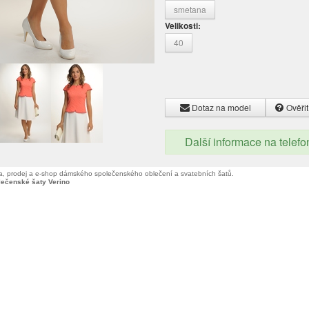
smetana
Velikosti:
40
Dotaz na model
Ověřit
Další informace na telef
, prodej a e-shop dámského společenského oblečení a svatebních šatů.
lečenské šaty Verino