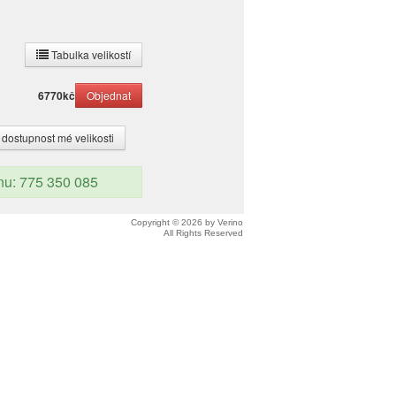
Tabulka velikostí
6770
kč
 dostupnost mé velikosti
onu: 775 350 085
Copyright © 2026 by Verino
All Rights Reserved