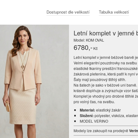
Dostupnost dle velikostí
Tabulka velikostí
Letní komplet v jemné
Model: KOM OVAL
6780
,-
Kč
Letní komplet v jemné béžové barvě j
Velmi elegantní pouzdrovky na svatbu 
elastické tkaniny prestižní francouzské 
žakárová pletenina, která patří k nyní
Šaty mají pouzdrový štíhlý střih.
Na šatech je sako v béžové uni barvě.
krásně doplňuje a zvýrazňuje vzor šat
Komplet je vhodný pro drobné štíhlé že
pro volný čas, na svatbu.
Material:
elastický žakár
Složení:
polyester, viskóza, elasta
MODEL VERINO
Modely lze zakoupit na prodejně
Veri