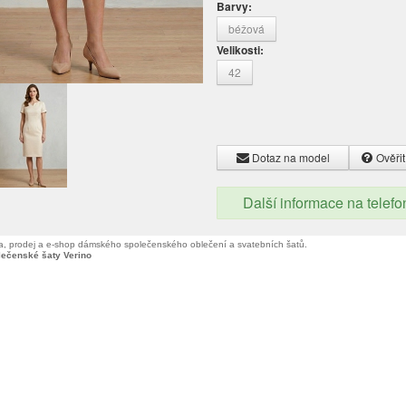
Barvy:
béžová
Velikosti:
42
Dotaz na model
Ověřit
Další informace na telef
, prodej a e-shop dámského společenského oblečení a svatebních šatů.
lečenské šaty Verino