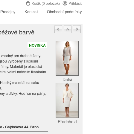
Košík (0 položek)
Přihlásit
Prodejny
Kontakt
Obchodní podmínky
 béžové barvě
NOVINKA
e vhodný pro drobné ženy.
jsou vyrobeny z luxusní
firmy. Materiál je elastická
 velmi velmi módním tkaninám.
Další
 Hladký materiál na saku
ů.
ny a dívky. Hodí se na párty,
n
Předchozí
no - Gajdošova 44, Brno