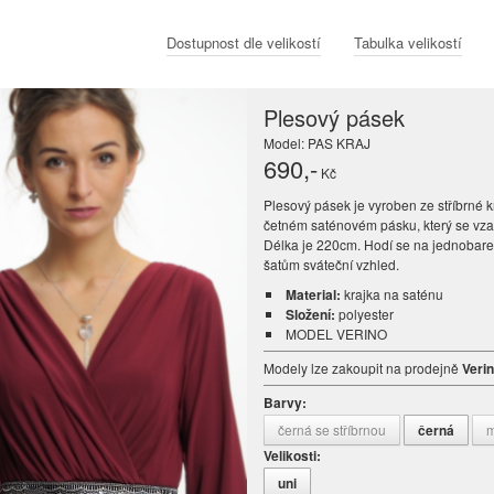
Dostupnost dle velikostí
Tabulka velikostí
Plesový pásek
Model: PAS KRAJ
690
,-
Kč
Plesový pásek je vyroben ze stříbrné kr
četném saténovém pásku, který se vza
Délka je 220cm. Hodí se na jednobar
šatům sváteční vzhled.
Material:
krajka na saténu
Složení:
polyester
MODEL VERINO
Modely lze zakoupit na prodejně
Veri
Barvy:
černá se stříbrnou
černá
m
Velikosti:
uni