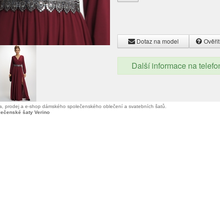
Dotaz na model
Ověřit
Další informace na telef
, prodej a e-shop dámského společenského oblečení a svatebních šatů.
lečenské šaty Verino