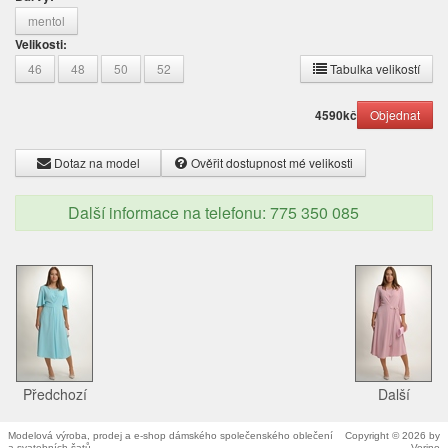
mentol
Velikosti:
46
48
50
52
Tabulka velikostí
4590
kč
Dotaz na model
Ověřit dostupnost mé velikosti
Další informace na telefonu: 775 350 085
Předchozí
Další
Modelová výroba, prodej a e-shop dámského společenského oblečení
Copyright © 2026 by
a svatebních šatů.
Verino