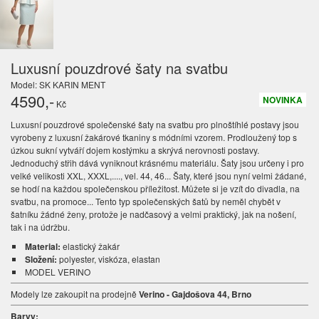
Luxusní pouzdrové šaty na svatbu
Model: SK KARIN MENT
4590
,-
NOVINKA
Kč
Luxusní pouzdrové společenské šaty na svatbu pro plnoštíhlé postavy jsou
vyrobeny z luxusní žakárové tkaniny s módními vzorem. Prodloužený top s
úzkou sukní vytváří dojem kostýmku a skrývá nerovnosti postavy.
Jednoduchý střih dává vyniknout krásnému materiálu. Šaty jsou určeny i pro
velké velikosti XXL, XXXL,...., vel. 44, 46... Šaty, které jsou nyní velmi žádané,
se hodí na každou společenskou příležitost. Můžete si je vzít do divadla, na
svatbu, na promoce... Tento typ společenských šatů by neměl chybět v
šatníku žádné ženy, protože je nadčasový a velmi praktický, jak na nošení,
tak i na údržbu.
Material:
elastický žakár
Složení:
polyester, viskóza, elastan
MODEL VERINO
Modely lze zakoupit na prodejně
Verino - Gajdošova 44, Brno
Barvy: